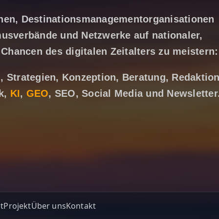
nen, Destinations­management­organisationen
us­verbände und Netzwerke auf nationaler,
 Chancen des digitalen Zeitalters zu meistern:
 Strategien, Konzep­tion, Beratung, Redaktion
ik,
KI
,
GEO
, SEO, Social Media und Newsletter
t
Projekt
Über uns
Kontakt