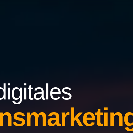
digitales
ns­marketing