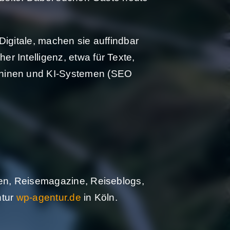
Digitale, machen sie auffindbar
r Intelligenz, etwa für Texte,
schinen und KI-Systemen (SEO
oren, Reisemagazine, Reiseblogs,
ntur
wp-agentur.de
in Köln.